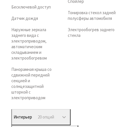
Спойлер
Бесключевой доступ
Тонировка стекол задней
Датчик дождя
полусферы автомобиля
Наружные зеркала
Электрообогрев заднего
заднего вида с
стекла
электроприводом,
автоматическим
складыванием и
электрообогревом
Панорамная крыша со
сдвижной передней
секцией и
солнцезащитной
шторкой с
электроприводом
Интерьер
20 опций