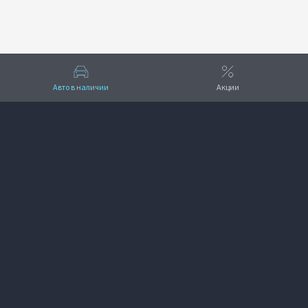
Авто в наличии
Акции
Вверх
VOYAH Плаза
+7 (831) 282-10-10