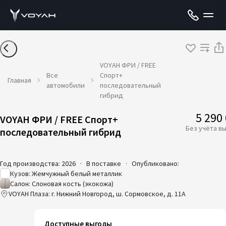
VOYAH ФРИ / FREE
Все
Спорт+
Главная
автомобили
последовательный
гибрид
5 290
VOYAH ФРИ / FREE Спорт+
Без учёта в
последовательный гибрид
Год производства: 2026
·
В поставке
·
Опубликовано:
Кузов: Жемчужный белый металлик
Салон: Слоновая кость (экокожа)
VOYAH Плаза: г. Нижний Новгород, ш. Сормовское, д. 11А
Доступные выгоды