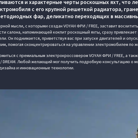
ливаются и характерные черты роскошных яхт, что л
ектромобиля с его крупной решеткой радиатора, гран
етодиодных фар, деликатно переходящих в массивны
рной мысли, с которыми создан VOYAH ФРИ / FREE, заставит восхитить
части салона, напоминающей кокпит роскошный яхты, сразу привлекае
ли. Он поднимается, приветствуя вас при запуске двигателей и опуска
им, помогая сконцентрироваться на управлении электромобилем по ж
комиться с премиальным электрокроссовером VOYAH ФРИ / FREE, а так
/ DREAM. Любой желающий мог получить подробную консультацию о мо
 дизайна и инновационные технологии.