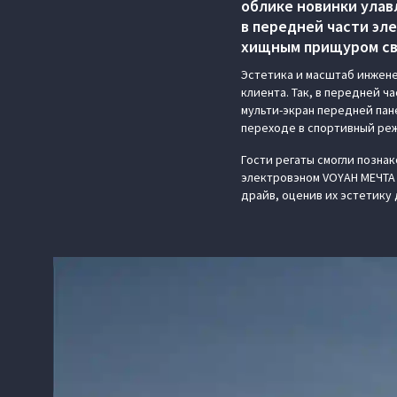
облике новинки улав
в передней части эл
хищным прищуром св
Эстетика и масштаб инжене
клиента. Так, в передней 
мульти-экран передней пане
переходе в спортивный реж
Гости регаты смогли позна
электровэном VOYAH МЕЧТА 
драйв, оценив их эстетику