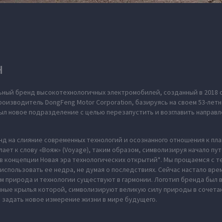
H
ьный бренд высокотехнологичных электромобилей, созданный в 2018 
оизводитель DongFeng Motor Corporation, базируясь на своем 53-летн
л новое подразделение с целью перезапустить и возглавить направл
нд на слияние современных технологий и осознанного отношения к пл
ает к слову «Вояж» (Voyage), таким образом, символизируя начало пу
в концепции Новая эра технологических открытий*. Мы прощаемся с те
использовать ее недра, не думая о последствиях. Сейчас настало вре
м природа и технологии существуют в гармонии. Логотип бренда был
нные крылья которой, символизируют великую силу природы в сочета
 задать новое измерение жизни в мире будущего.