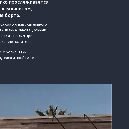
егко прослеживается
еным капотом,
е борта.
ся самого взыскательного
т внимание инновационный
ется на 30 мм при
еланию водителя.
же с роскошным
делях и пройти тест-