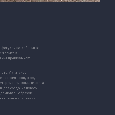
с фокусом на глобальные
ем опыте в
ение премиального
анете. Латинское
тешествия в новую эру
м временем, когда планета
мя для создания нового
 вдохновлен образом
нии с инновационными