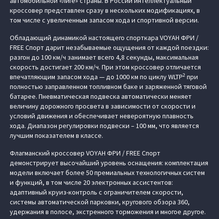
автомобильной «лиге» страны. В России интеллектуальный
кроссовер представлен сразу в нескольких модификациях, в
том числе с увеличенным запасом хода и спортивной версии.
Обладающий динамикой настоящего спорткара VOYAH ФРИ /
FREE Спорт дарит незабываемые ощущения от каждой поездки:
разгон до 100 км/ч занимает всего 4,8 секунды, максимальная
скорость достигает 200 км/ч. При этом кроссовер отличается
2
впечатляющим запасом хода — до 1000 км по циклу WLTP
при
полностью заправленном топливном баке и заряженной тяговой
батарее. Пневматическая подвеска автоматически меняет
величину дорожного просвета в зависимости от скорости и
условий движения и обеспечивает невероятную плавность
хода. Диапазон регулировки подвески – 100 мм, что является
лучшим показателем в классе.
Флагманский кроссовер VOYAH ФРИ / FREE Спорт
демонстрирует высочайший уровень оснащения: комплектация
модели включает более 50 премиальных технологичных систем
и функций, в том числе 20 электронных ассистентов:
адаптивный круиз-контроль с ограничителем скорости,
системы автоматической парковки, кругового обзора 360,
удержания в полосе, экстренного торможения и многое другое.