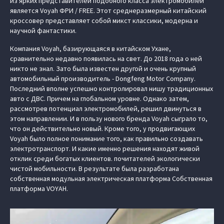
из ярких представителей подобного класса электромобилей
является Voyah ФРИ / FREE. Этот среднеразмерный китайский
кроссовер представляет собой микст классики, модерна и
научной фантастики.
Компания Voyah, базирующаяся в китайском Ухане,
сравнительно недавно появилась на свет. До 2018 года о ней
никто не знал. Зато была известен другой и очень крупный
автомобильный производитель - Dongfeng Motor Company.
Последний вполне успешно контролировал нишу традиционных
авто с ДВС. Причем на глобальном уровне. Однако затем,
рассмотрев потенциал электромобилей, решил двинуться в
этом направлении. И в пользу нового бренда Voyah сыграло то,
что он действительно новый. Кроме того, у продвигающих
Voyah было полное понимание того, как правильно создавать
электротранспорт. И какие именно решения находят живой
отклик среди богатых клиентов. почитателей экологически
чистой мобильности. В результате была разработана
собственная модульная электрическая платформа Cобственная
платформа VOYAH.