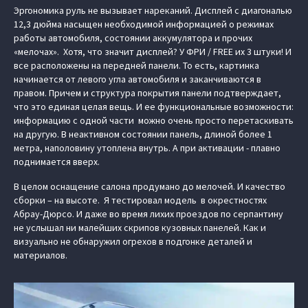
Эргономика руль не вызывает нареканий. Дисплей с диагональю
12,3 дюйма насыщен необходимой информацией о режимах
работы автомобиля, состоянии аккумулятора и прочих
«мелочах». Хотя, что значит дисплей? У ФРИ / FREE их 3 штуки! И
все расположены на передней панели. То есть, картинка
начинается от левого угла автомобиля и заканчиваются в
правом. Причем и структура покрытия панели подтверждает,
что это единая целая вещь. И ее функциональные возможности:
информацию с одной части можно очень просто перетаскивать
на другую. В неактивном состоянии панель, длиной более 1
метра, наполовину утоплена внутрь. А при активации - плавно
поднимается вверх.
В целом оснащение салона продумано до мелочей. И качество
сборки – на высоте. Я тестировал модель в окрестностях
Абрау-Дюрсо. И даже во время лихих проездов по серпантину
не услышал ни малейших скрипов кузовных панелей. Как и
визуально не обнаружил огрехов в подгонке деталей и
материалов.