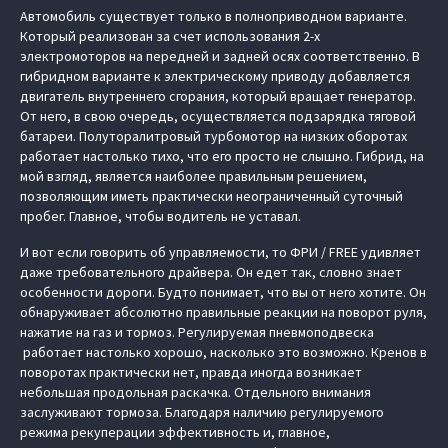
Автомобиль существует только в полноприводном варианте.
Который реализован за счет использования 2-х
электромоторов на передней и задней осях соответственно. В
гибридном варианте к электрическому приводу добавляется
двигатель внутреннего сгорания, который вращает генератор.
От него, в свою очередь, осуществляется подзарядка тяговой
батареи. Полуторалитровый турбомотор на низких оборотах
работает настолько тихо, что его просто не слышно. Гибрид, на
мой взгляд, является наиболее правильным решением,
позволяющим иметь практически неограниченный суточный
пробег. Главное, чтобы водитель не уставал.
И вот если говорить об управляемости, то ФРИ / FREE удивляет
даже требовательного драйвера. Он едет так, словно знает
особенности дороги. Будто понимает, что вы от него хотите. Он
обнаруживает абсолютно правильные реакции на поворот руля,
нажатие на газ и тормоз. Регулируемая пневмоподвеска
работает настолько хорошо, насколько это возможно. Кренов в
поворотах практически нет, правда иногда возникает
небольшая продольная раскачка. Отдельного внимания
заслуживают тормоза. Благодаря наличию регулируемого
режима рекуперации эффективность и, главное,