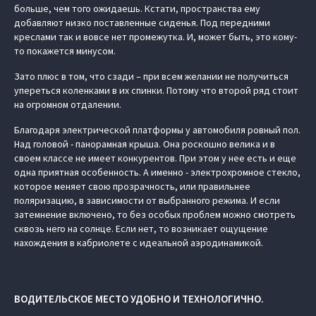
больше, чем того ожидаешь. Кстати, пространства ему
добавляют низко поставленные сиденья. Под передними
креслами так и вовсе нет промежутка. И, может быть, это кому-
то покажется минусом.
Зато плюс в том, что сзади – при всем желании не получиться
упереться коленками в их спинки. Потому что второй ряд стоит
на огромном отдалении.
Благодаря электрической платформы у автомобиля ровный пол.
Над головой - панорамная крыша. Она роскошно велика и в
своем классе не имеет конкурентов. При этом у нее есть и еще
одна приятная особенность. А именно - электрохромное стекло,
которое меняет свою прозрачность, или правильнее
поляризацию, в зависимости от выбранного режима. И если
затемнение включено, то без особых проблем можно смотреть
сквозь него на солнце. Если нет, то возникает ощущение
нахождения в кабриолете с идеальной аэродинамикой.
ВОДИТЕЛЬСКОЕ МЕСТО УДОБНО И ТЕХНОЛОГИЧНО.