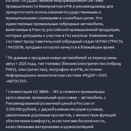
каталог Государственной информационной системы
промышленности Минпромторга РФ и рекомендованы для
приоритетного использования государственными и
муниципальными служащими в служебных целях. Это
единственные премиальные гибридные автомобили,
включенные в Реестр российской промышленной продукции,
которые допущены к участию в Госзакупках. Компанию им
составит представительский гибридный седан VOYAH СТРАСТЬ
/ PASSION, продажи которого начнутся в ближайшее время.
1
По данным о продажах новых автомобилей за период июнь-
август 2025 года, тип топлива: (бензин/электричество (гибрид
PHEV), электричество), география: вся РФ, источник:
Информационно-аналитическая система «РАДАР» ООО
«АВТОСТАТ».
2
Сегментация АО ЭВИА: - №1 в сегменте премиальных
кроссоверов: премиальный кроссовер – автомобиль c
Рекомендованной розничной ценой в России от
3.500.000 рублей, с двухобъемным несущим кузовом,
увеличенным дорожным просветом, с множеством функций
обеспечения комфорта, ассистентами безопасности,
качественными материалами и шумоизоляцией