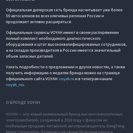
Официальная дилерская сеть бренда насчитывает уже более
50 автосалонов во всех ключевых регионах России и
продолжает активно расширяться.
Официальные сервисы VOYAH имеют в своем распоряжении
полный комплект необходимого диагностического
оборудования и штат высококвалифицированных сотрудников,
а на складах производителя в России имеется значительный
объем запасных деталей.
Узнать подробности о предложении и других новостях, а также
получить информацию о моделях бренда можно на странице
официального сайта VOYAH:
voyah.ru
и в телеграм-канале
voyah_rus
.
О БРЕНДЕ VOYAH
VOYAH — это новый премиальный бренд высокотехнологичных
электромобилей, созданный в 2018 году с фокусом на
глобальные продажи. Китайский автопроизводитель DongFeng
Motor Corporation, базируясь на своем 56-летнем опыте в