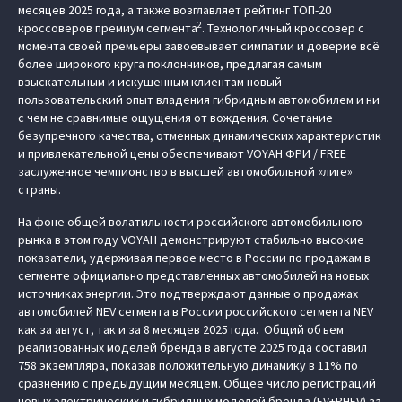
месяцев 2025 года, а также возглавляет рейтинг ТОП-20
2
кроссоверов премиум сегмента
. Технологичный кроссовер с
момента своей премьеры завоевывает симпатии и доверие всё
более широкого круга поклонников, предлагая самым
взыскательным и искушенным клиентам новый
пользовательский опыт владения гибридным автомобилем и ни
с чем не сравнимые ощущения от вождения. Сочетание
безупречного качества, отменных динамических характеристик
и привлекательной цены обеспечивают VOYAH ФРИ / FREE
заслуженное чемпионство в высшей автомобильной «лиге»
страны.
На фоне общей волатильности российского автомобильного
рынка в этом году VOYAH демонстрируют стабильно высокие
показатели, удерживая первое место в России по продажам в
сегменте официально представленных автомобилей на новых
источниках энергии. Это подтверждают данные о продажах
автомобилей NEV сегмента в России российского сегмента NEV
как за август, так и за 8 месяцев 2025 года. Общий объем
реализованных моделей бренда в августе 2025 года составил
758 экземпляра, показав положительную динамику в 11% по
сравнению с предыдущим месяцем. Общее число регистраций
новых электрических и гибридных моделей бренда (EV+PHEV) за