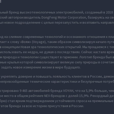
H
ьный бренд высокотехнологичных электромобилей, созданный в 2018 
ский автопроизводитель DongFeng Motor Corporation, базируясь на св
л новое подразделение с целью перезапустить и возглавить направл
нд на слияние современных технологий и осознанного отношения к пл
ает к слову «Вояж» (Voyage), таким образом символизируя начало пут
в концепции Новая эра технологических открытий. Мы прощаемся с те
использовать ее недра, не думая о последствиях. Сейчас настало вре
м природа и технологии существуют в гармонии. Логотип бренда был
нные крылья которой символизируют великую силу природы в сочета
 задать новое измерение жизни в мире будущего.
укреплять доверие и повышать лояльность клиентов в России, демон
 непревзойденные технические характеристики и безупречные потреб
истрировано 9 465 автомобилей бренда VOYAH, что на 5,9% больше, чем
ое место в общем рейтинге NEV-брендов с долей 15,9%. Рекордный дек
брю) стал ярким подтверждением устойчивого спроса на премиальные
татов бренда за всю историю присутствия в России.