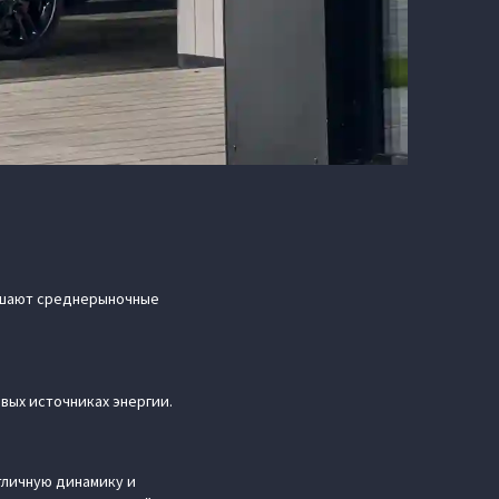
вышают среднерыночные
овых источниках энергии.
тличную динамику и