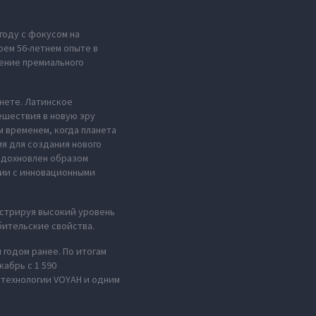
году с фокусом на
оем 56-летнем опыте в
ение премиального
анете. Латинское
ешествия в новую эру
м временем, когда планета
мя для создания нового
 вдохновлен образом
нии с инновационными
стрируя высокий уровень
ительские свойства.
 годом ранее. По итогам
абрь с 1 590
 технологии VOYAH и одним