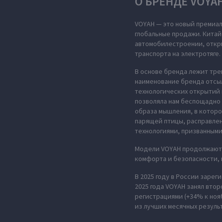
О БРЕНДЕ VOYA
VOYAH — это новый премиал
глобальные продажи. Китай
автомобилестроении, откры
транспорта на электротяге.
В основе бренда лежит тре
наименование бренда отсыл
технологических открытий 
позволяла нам беспощадно 
образа мышления, в которо
парящей птицы, расправле
технологиями, призванными
Модели VOYAH продолжают 
комфорта и безопасности,
В 2025 году в России зарег
2025 года VOYAH занял втор
регистрациями (+34% к ноя
из лучших месячных резуль