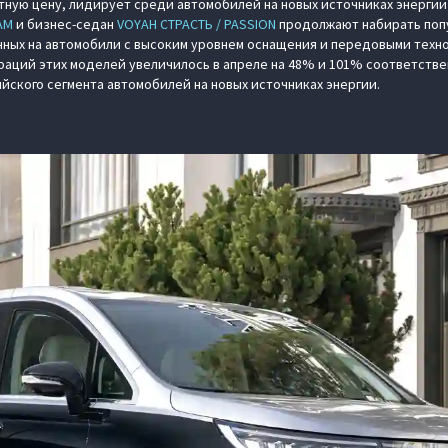
ную цену, лидирует среди автомобилей на новых источниках энергии
AM
и бизнес-седан
VOYAH СТРАСТЬ / PASSION
продолжают набирать поп
ных на автомобили с высоким уровнем оснащения и передовыми техно
раций этих моделей увеличилось в апреле на 48% и 101% соответстве
ийского сегмента автомобилей на новых источниках энергии.