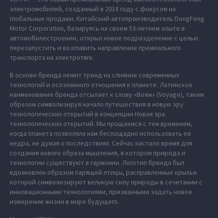
электромобилей, созданный в 2018 году с фокусом на
глобальные продажи. Китайский автопроизводитель DongFeng
Motor Corporation, базируясь на своем 53-летнем опыте в
автомобилестроении, открыл новое подразделение с целью
перезапустить и возглавить направление премиального
транспорта на электротяге.
В основе бренда лежит тренд на слияние современных
технологий и осознанного отношения к планете. Латинское
наименование бренда отсылает к слову «Вояж» (Voyage), таким
образом символизируя начало путешествия в новую эру
технологических открытий в концепции Новая эра
технологических открытий. Мы прощаемся с тем временем,
когда планета позволяла нам беспощадно использовать ее
недра, не думая о последствиях. Сейчас настало время для
создания нового образа мышления, в котором природа и
технологии существуют в гармонии. Логотип бренда был
вдохновлен образом парящей птицы, расправленные крылья
которой символизируют великую силу природы в сочетании с
инновационными технологиями, призванными задать новое
измерение жизни в мире будущего.