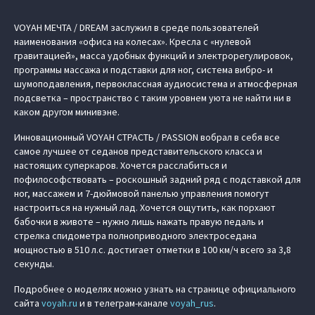
VOYAH МЕЧТА / DREAM заслужил в среде пользователей
наименования «офиса на колесах». Кресла с «нулевой
гравитацией», масса удобных функций и электрорегулировок,
программы массажа и подставки для ног, система вибро- и
шумоподавления, первоклассная аудиосистема и атмосферная
подсветка – пространство с таким уровнем уюта не найти ни в
каком другом минивэне.
Инновационный VOYAH СТРАСТЬ / PASSION вобрал в себя все
самое лучшее от седанов представительского класса и
настоящих суперкаров. Хочется расслабиться и
пофилософствовать – роскошный задний ряд с подставкой для
ног, массажем и 7-дюймовой панелью управления помогут
настроиться на нужный лад. Хочется ощутить, как порхают
бабочки в животе – нужно лишь нажать правую педаль и
стрелка спидометра полноприводного электроседана
мощностью в 510 л.с. достигает отметки в 100 км/ч всего за 3,8
секунды.
Подробнее о моделях можно узнать на странице официального
сайта
voyah.ru
и в телеграм-канале
voyah_rus
.