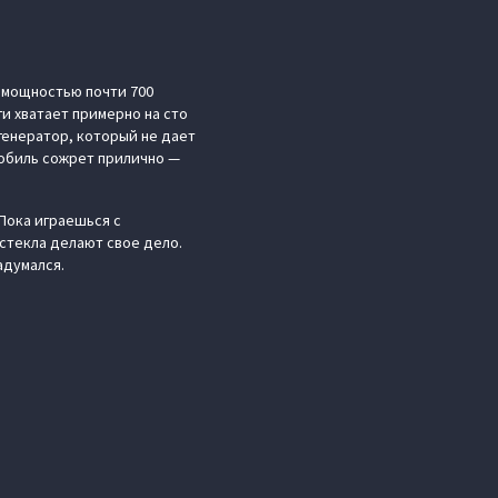
й мощностью почти 700
ги хватает примерно на сто
генератор, который не дает
мобиль сожрет прилично —
Пока играешься с
стекла делают свое дело.
адумался.