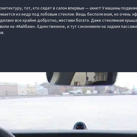
хитектуру, тот, кто сядет в салон впервые — ахнет! У машины подвиж
имается из недр под лобовым стеклом. Вещь бесполезная, но очень эф
сделано все крайне добротно, местами богато. Даже стеклянная крыш
вили на «Майбахи». Единственное, и тут сэкономили на задних пассаж
ов.