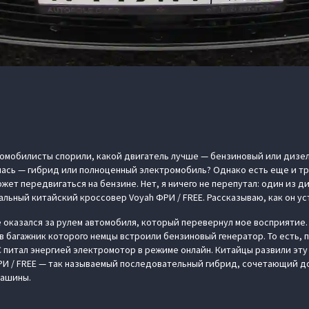
омобилисты спорили, какой двигатель лучше — бензиновый или дизел
лась — гибрид или полноценный электромобиль? Однако есть еще и тр
жет передвигаться на бензине. Нет, я ничего не перепутал: один из 
льный китайский кроссовер Voyah ФРИ / FREE. Рассказываю, как он ус
е оказался за рулем автомобиля, который перевернул мое восприятие.
в багажник которого немцы встроили бензиновый генератор. То есть, 
С питал энергией электромотор в режиме онлайн. Китайцы развили эту
РИ / FREE — так называемый последовательный гибрид, сочетающий д
машины.