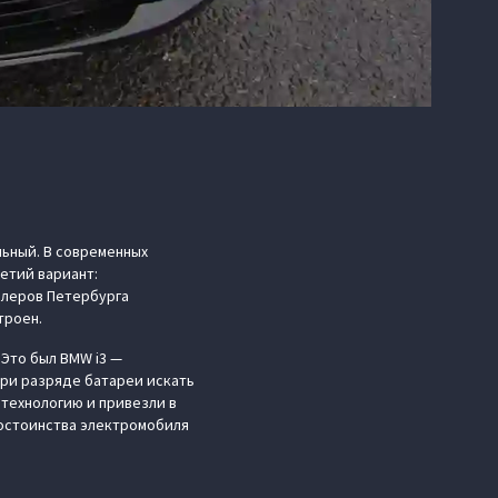
ьный. В современных
етий вариант:
дилеров Петербурга
троен.
 Это был BMW i3 —
при разряде батареи искать
 технологию и привезли в
остоинства электромобиля