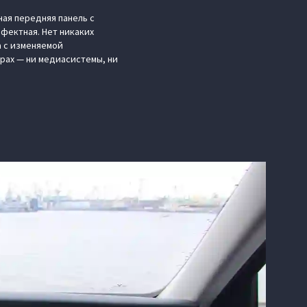
ная передняя панель с
фектная. Нет никаких
а с изменяемой
ирах — ни медиасистемы, ни