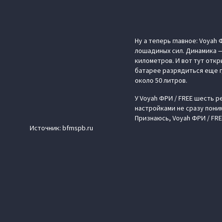
Ну а теперь главное: Voya
лошадиных сил. Динамика — 
километров. И вот тут отк
батарее разрядиться еще г
около 50 литров.
У Voyah ФРИ / FREE шесть 
настройками не сразу пони
Признаюсь, Voyah ФРИ / FRE
Источник: bfmspb.ru