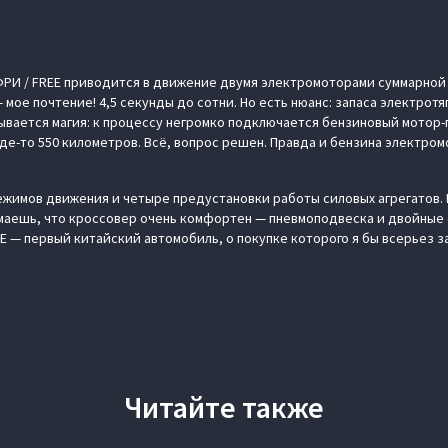
h ФРИ / FREE приводится в движение двумя электромоторами суммарно
мое почтение! 4,5 секунды до сотни. Но есть нюанс: запаса электротя
рывается магия: к процессу негромко подключается бензиновый мотор-
де-то 550 километров. Всё, вопрос решен. Правда и бензина электро
режимов движения и четыре предустановки работы силовых агрегатов. 
маешь, что кроссовер очень комфортен — пневмоподвеска и двойные 
E — первый китайский автомобиль, о покупке которого я бы всерьез з
Читайте также