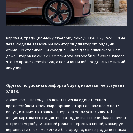
Впрочем, традиционному тяжелому люксу СТРАСТЬ / PASSION не
чета: сюда не завезли ни мониторов для второго ряда, ни
откидных столиков, ни холодильников для шампанского, нет
даже шторок на окнах. Все-таки это автомобиль бизнес-класса,
что-то вроде Genesis G80, а не чиновничий представительский
лимузин.
Однако по уровню комфорта Voyah, кажется, не уступает
элите.
«Кажется» — потому что покататься на единственном
предсерийном экземпляре организаторы давали всего по 15
минут, и какие-то нюансы наверняка могли ускользнуть. Но
общая картина ясна: адаптивная подвеска с пневмобаллонами и
стереокамерой, читающей рельеф перед машиной, маскирует
неровности столь же легко и благородно, как на родственниках