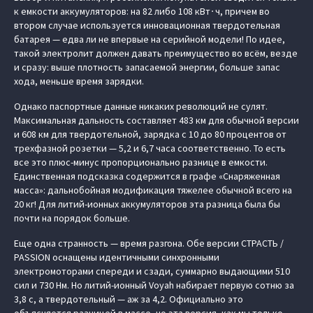
к емкости аккумуляторов: на 82 либо 108 кВт∙ч, причем во
втором случае используется инновационная твердотельная
батарея — едва ли не впервые на серийной модели! По идее,
такой электролит должен давать преимущество во всём, везде
и сразу: выше плотность запасаемой энергии, больше запас
хода, меньше время зарядки.
Однако паспортные данные никаких революций не сулят.
Максимальная дальность составляет 483 км для обычной версии
и 608 км для твердотельной, зарядка с 10 до 80 процентов от
трехфазной розетки — 5,2 и 6,7 часа соответственно. То есть
все это плюс-минус пропорционально разнице в емкости.
Единственная подсказка содержится в графе «Снаряженная
масса»: дальнобойная модификация тяжелее обычной всего на
20 кг! Для литий-ионных аккумуляторов эта разница была бы
почти на порядок больше.
Еще одна странность — время разгона. Обе версии СТРАСТЬ /
PASSION оснащены идентичными синхронными
электромоторами спереди и сзади, суммарно выдающими 510
сил и 730 Нм. Но литий-ионный Voyah набирает первую сотню за
3,8 с, а твердотельный — аж за 4,2. Официально это
объясняется разницей в массе, но эта версия, как мы только