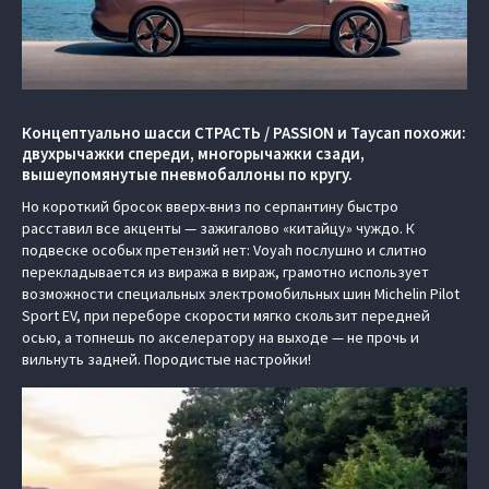
Концептуально шасси СТРАСТЬ / PASSION и Taycan похожи:
двухрычажки спереди, многорычажки сзади,
вышеупомянутые пневмобаллоны по кругу.
Но короткий бросок вверх-вниз по серпантину быстро
расставил все акценты — зажигалово «китайцу» чуждо. К
подвеске особых претензий нет: Voyah послушно и слитно
перекладывается из виража в вираж, грамотно использует
возможности специальных электромобильных шин Michelin Pilot
Sport EV, при переборе скорости мягко скользит передней
осью, а топнешь по акселератору на выходе — не прочь и
вильнуть задней. Породистые настройки!