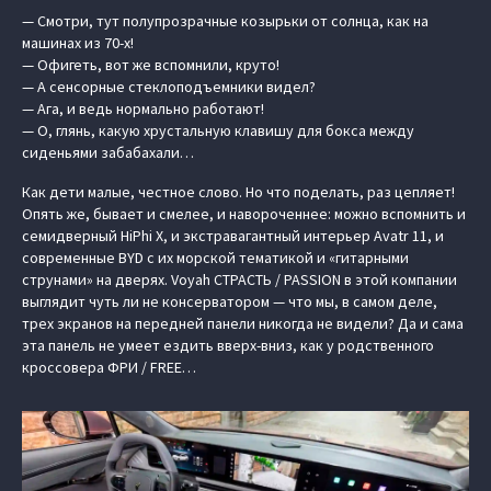
— Смотри, тут полупрозрачные козырьки от солнца, как на
машинах из 70-х!
— Офигеть, вот же вспомнили, круто!
— А сенсорные стеклоподъемники видел?
— Ага, и ведь нормально работают!
— О, глянь, какую хрустальную клавишу для бокса между
сиденьями забабахали…
Как дети малые, честное слово. Но что поделать, раз цепляет!
Опять же, бывает и смелее, и навороченнее: можно вспомнить и
семидверный HiPhi X, и экстравагантный интерьер Avatr 11, и
современные BYD с их морской тематикой и «гитарными
струнами» на дверях. Voyah СТРАСТЬ / PASSION в этой компании
выглядит чуть ли не консерватором — что мы, в самом деле,
трех экранов на передней панели никогда не видели? Да и сама
эта панель не умеет ездить вверх-вниз, как у родственного
кроссовера ФРИ / FREE…