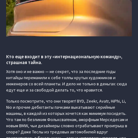
Кто еще входит в эту «интернациональную команду»,
страшная тайна.
Хотя оно и не важно — не секрет, что за последние годы
китайцы переманили к себе толпы крутых художников и
инженеров со всей планеты. И дело не только в деньгах: сюда
едут еще и за свободой делать то, что нравится.
Только посмотрите, что они творят! BYD, Zeekr, Avatr, HiPhi, Li,
Nio и прочие дебютанты пачками выкатывают серийные
машины, в каждой из которых хочется как минимум посидеть.
Что там по безликим Фольксвагенам, аморфным Мерседесам и
новым BMW, чьи дизайнеры словно отрабатывают проигрыш в
споре? Даже Теслы из тредовых автомобилей вдруг