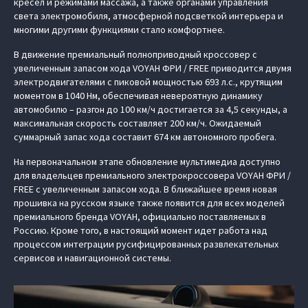
кресел и режимами массажа, а также органами управления
света электромобиля, атмосферной подсветкой интерьера и
многими другими функциями стало комфортнее.
В движение премиальный полноприводный кроссовер с
увеличенным запасом хода VOYAH ФРИ / FREE приводится двумя
электродвигателями с пиковой мощностью 693 л.с., крутящим
моментом в 1040 Нм, обеспечивая невероятную динамику
автомобилю – разгон до 100 км/ч достигается за 4,5 секунды, а
максимальная скорость составляет 200 км/ч. Ожидаемый
суммарный запас хода составит 674 км автономного пробега.
На первоначальном этапе обновление мультимедиа доступно
для владельцев премиального электрокроссовера VOYAH ФРИ /
FREE с увеличенным запасом хода. В ближайшее время новая
прошивка на русском языке также появится для всех моделей
премиального бренда VOYAH, официально поставляемых в
Россию. Кроме того, в настоящий момент идет работа над
процессом интеграции русифицированных развлекательных
сервисов и навигационной системы.