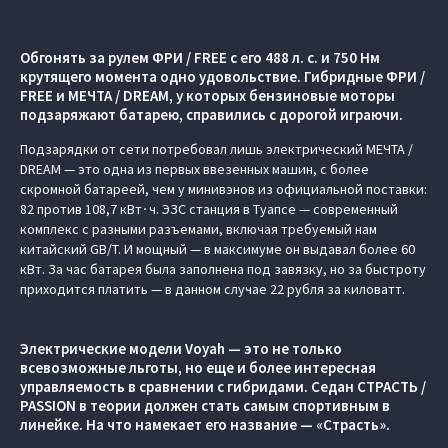
Обгонять за рулем ФРИ / FREE c его 488 л. с. и 750 Нм
крутящего момента одно удовольствие. Гибридные ФРИ /
FREE и МЕЧТА / DREAM, у которых бензиновые моторы
подзаряжают батарею, справились с дорогой играючи.
Подзарядки от сети потребовал лишь электрический МЕЧТА /
DREAM — это одна из первых ввезенных машин, с более
скромной батареей, чем у минивэнов из официальной поставки:
82 против 108,7 кВт∙ч. ЭЗС станция в Туапсе — современный
комплекс с разными разъемами, включая требуемый нам
китайский GB/T. И мощный — в максимуме он выдавал более 60
кВт. За час батарея была заполнена под завязку, но за быстроту
приходится платить — в данном случае 22 рубля за киловатт.
Электрические модели Voyah — это не только
всевозможные льготы, но еще и более интересная
управляемость в сравнении с гибридами. Седан СТРАСТЬ /
PASSION в теории должен стать самым спортивным в
линейке. На что намекает его название — «Страсть».