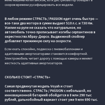
меню машины на китайском, хотя дистрибьютор обещает в
скором времени русифицировать все модели.
В любом режиме СТРАСТЬ / PASSION едет очень быстро —
все-таки два мотора в сумме выдают 510 л.с. и 730 Нм.
Усилие на руле не сказать что натуральное, но
автомобиль точно прописывает изгибы серпантинов в
окрестностях Абрау-Дюрсо. Выдвижной спойлер
добавляет прижимную силу на скорости.
Если ехать спокойно, подвеска с пневмобаллонами и
адаптивными амортизаторами становится комфортной.
Электромобиль читает дорогу с помощью камеры и меняет
жесткость адаптивных амортизаторов.
СКОЛЬКО СТОИТ «СТРАСТЬ»
Самая продвинутая модель Voyah и стоит
соответственно. СТРАСТЬ / PASSION c небольшой, но
инновационной батареей обойдется в 8 млн 290 тыс
рублей, дальнобойный вариант стоит уже 9 млн 690 тыс.