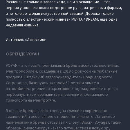
Разница не только в запасе хода, но и в оснащении — топ-
версия укомплектована подогревом руля, матричными фарами,
а потолок отделан искусственной замшей. Дороже только
полностью электрический минивэн МЕЧТА / DREAM, еще одна
недавняя новинка.
Источник: «Известия»
О БРЕНДЕ VOYAH
VOYAH – это новый премиальный бренд высокотехнологичных
электромобилей, созданный в 2018 с фокусом на глобальные
продажи. Китайский автопроизводитель DongFeng Motor
Corporation, базируясь на своем 53-летнем опыте в
автомобилестроении, открыл новое подразделение с целью
перезапустить и возглавить направление премиального
транспорта на электротяге.
В основе бренда лежит тренд на слияние современных
технологий и осознанного отношения к планете. Латинское
наименование бренда отсылает к слову «Вояж» (Voyage), таким
образом, символизируя начало путешествия в новую эру