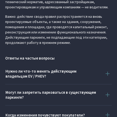
технический норматив, адресованный застройщикам,
проектировщикам и управляющим компаниям — не водителям.
Важно: действие свода правил распространяется на вновь
проектируемые объекты, а также на здания, сооружения,
помещения и площадки, где проводятся капитальный ремонт,
реконструкция или изменение функционального назначения.
Действующие паркинги, не подпадающие под эти категории,
продолжают работу в прежнем режиме.
Ответы на частые вопросы
Нужно ли что-то менять действующим
владельцам EV / PHEV?
Нет. Порядок эксплуатации вашего автомобиля не изменился.
Могут ли запретить парковаться в существующем
паркинге?
Свод новых правил распространяется только на объекты
проектирование, строительство, капитальный ремонт,
Когда изменения почувствуют покупатели?