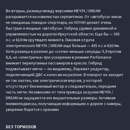
Во-вторых, разница между версиями МЕЧТА / DREAM
раскрывается на извилистых серпантинах. От «автобуса» никак
не ожидаешь повадок спорткара, но VOYAH делает очень
быстрые и мощные «автобусы». Гибрид удивил динамикой и
управляемостью на дорогах Иркутской области. Еще бы — 393
л.с. и 610 Нм крутящего момента. Пиковая отдача
электрического МЕЧТА / DREAM еще больше — 435 л.с и 620 Нм.
Хотя разница в разгоне до «сотни» меньше секунды: 5,9 против
6,6, но «электричка» при ускорении в режиме Perfomance
вжимает перепуганных пассажиров в кресло. Гибрид
подхватывает мягче — по-видимому, бережет редуктор,
подключающий ДВС к колесам на разгоне. В поворот он заходит
не так охотно, как электрическая версия, у которой
отсутствует бензиновый мотор и следовательно, передняя
часть легче. Независимо от типа привода за рулем МЕЧТА /
DREAM не ощущаются его внушительные размеры. Активная
пневмоподвеска, получающая информацию о дороге с камеры,
уверенно борется с кренами.
БЕЗ ТОРМОЗОВ