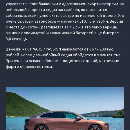
управляет пневмобаллонами и адаптивными амортизаторами. На
небольшой скорости седан расслаблен, но становится
собранным, если нужно ехать быстро по извилистой дороге. Это
очень быстрый автомобиль — как никак 510 л.с. и 730 Нм. Версия
с места до «сотни» разгоняется за 4,2 с и в это легко веришь.
Машина с упомянутой инновационной батареей еще быстрее —
3,8 секунды.
Ценники на СТРАСТЬ / PASSION начинаются от 8 млн 290 тыс.
рублей. Более дальнобойный седан обойдется в 9 млн 690 тыс.
Причем он и оснащен богаче — подогрев сидений, матричные
фары и обшивка потолка.