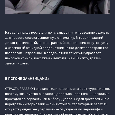
На заднем ряду места для ног с запасом, что позволило сделать
для правого седока выдвижную оттоманку. В теории задний
диван трехместный, но центральный подголовник отсутствует,
а массивный откидной подлокотник четко делит пространство
напополам. Встроенный в подлокотник тачскрин управляет
наклоном спинок, массажем и вентиляцией. Так что, третий
здесь лишний.
В ПОГОНЕ ЗА «НЕМЦАМИ»
СТРАСТЬ / PASSION оказался единственным на всех журналистов,
поэтому знакомство оказалось довольно коротким — несколько
проездов по серпантинам в Абрау-Дюрсо. Седан достался мне с
перегретыми тормозами — они источали характерный запах. И
отсутствующей рекуперацией — блуждания по иероглифам
меню ее не оживили. Пока машина общается на китайском, но в