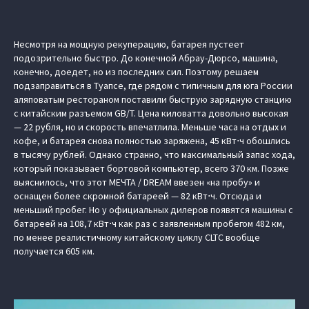
Несмотря на мощную рекуперацию, батарея пустеет
подозрительно быстро. До конечной Абрау-Дюрсо, машина,
конечно, доедет, но из последних сил. Поэтому решаем
подзаправиться в Туапсе, где рядом с типичным для юга России
аляповатым рестораном поставили быструю зарядную станцию
с китайским разъемом GB/T. Цена киловатта довольно высокая
— 22 рубля, но и скорость впечатлила. Меньше часа на отдых и
кофе, и батарея снова полностью заряжена, 45 кВт⋅ч обошлись
в тысячу рублей. Однако странно, что максимальный запас хода,
который показывает бортовой компьютер, всего 370 км. Позже
выяснилось, что этот МЕЧТА / DREAM ввезен «на пробу» и
оснащен более скромной батареей — 82 кВт⋅ч. Отсюда и
меньший пробег. Но у официальных дилеров появятся машины с
батареей на 108,7 кВт⋅ч как раз с заявленным пробегом 482 км,
по менее реалистичному китайскому циклу CLTC вообще
получается 605 км.