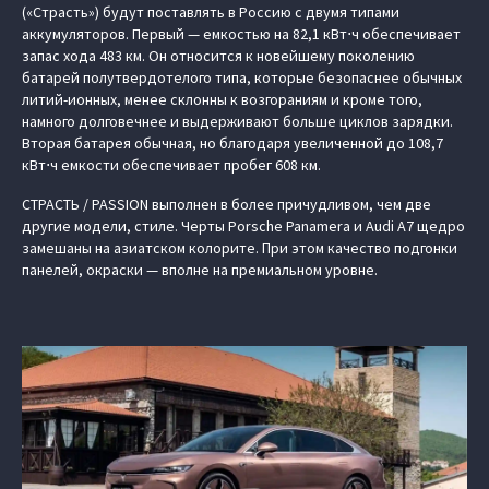
(«Страсть») будут поставлять в Россию с двумя типами
аккумуляторов. Первый — емкостью на 82,1 кВт⋅ч обеспечивает
запас хода 483 км. Он относится к новейшему поколению
батарей полутвердотелого типа, которые безопаснее обычных
литий-ионных, менее склонны к возгораниям и кроме того,
намного долговечнее и выдерживают больше циклов зарядки.
Вторая батарея обычная, но благодаря увеличенной до 108,7
кВт⋅ч емкости обеспечивает пробег 608 км.
СТРАСТЬ / PASSION выполнен в более причудливом, чем две
другие модели, стиле. Черты Porsche Panamera и Audi A7 щедро
замешаны на азиатском колорите. При этом качество подгонки
панелей, окраски — вполне на премиальном уровне.