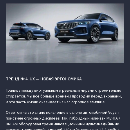
ТРЕНД № 4. UX — НОВАЯ ЭРГОНОМИКА
Граница между виртуальным и реальным мирами стремительно
стирается. Мы всё больше времени проводим перед экранами,
и эта часть жизни оказывает на нас огромное влияние.
Ответом на это стало появление в салоне автомобилей Voyah
поистине огромных дисплеев. Так, гибридный минивэн МЕЧТА /
DREAM оборудован тремя инновационными мультимедийными
экранами, суммарной шириной 140 мм (диагональю 12,3 дюйма