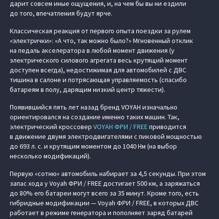
дарит совсем иные ощущения, и, на чем бы вы ни ездили
до того, впечатления будут ярче.
Классическая реакция от первого опыта поездки за рулем
«электрички»: «А что, так можно было?» Мгновенный отклик
на педаль акселератора в любой момент движения (у
электрического силового агрегата весь крутящий момент
доступен всегда), недостижимая для автомобилей с ДВС
тишина в салоне и потрясающая управляемость (спасибо
батареям в полу, дарящим низкий центр тяжести).
Появившийся пять лет назад бренд VOYAH изначально
ориентировался на создание именно таких машин. Так,
электрический кроссовер
VOYAH ФРИ / FREE
приводится
в движение двумя электродвигателями с пиковой мощностью
до 693 л. с. и крутящим моментом до 1040 Нм (на выбор
несколько модификаций).
Первую «сотню» автомобиль набирает за 4,5 секунды. При этом
запас хода у Voyah ФРИ / FREE достигает 500 км, а заряжаться
до 80% его батареи могут всего за 35 минут. Кроме того, есть
гибридные модификации — Voyah ФРИ / FREE, в которых ДВС
работает в режиме генератора и пополняет заряд батарей