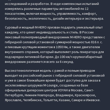
исследований и разработок. В ходе комплексных испытаний
измерялись различные параметры автомобилей по 12
показателям, включая мощность, управляемость, комфорт,
безопасность, экологичность, дизайн интерьера и экстерьера.
Суровый и мощный M‑HERO призван подарить уникальный опыт
каждому, кто ценит индивидуальность и стиль. В России
люксовый полноприводный внедорожник M‑HERO представлен с
гибридной силовой установкой суммарной мощностью 816 л. с.
и пиковым крутящим моментом в 1050 Нм, а также двигателем
внутреннего сгорания, который выполняет роль генератора для
подзарядки литиевой батареи. До 100 км/ч крупногабаритный
внедорожник разгоняется всего за 6 секунд.
Высокотехнологичная модель с рамой и полным приводом
выходит на российский рынок с гибридной силовой установкой
и уже в самое ближайшее время будет доступна для заказа в
эксклюзивных шоурумах M-Lounge, созданных на базе
официальных дилерских центров VOYAH в Москве, Санкт-
Петербурге, Нижнем Новгороде, Владимире, Красноярске,
Ярославле, Челябинске, Тольятти, Казани, Самаре и Ижевске.