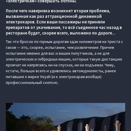
«электричкам» совершать обгоны.
После чего наверняка возникнет вторая проблема,
вызванная как раз аттракционной динамикой
электрокаров. Если ваши пассажиры не приняли
препаратов от укачивания, то всё съеденное час назад в
ресторане будет, скорее всего, выложено по дороге...
Так что бросок по горным дорогам эдак километров на триста с
гаком — это, скорее, испытание, чем развлечение. Причем
испытание именно для вас и ваших попутчиков, а не для
электрических и гибридных машин, которые такую дистанцию
промчат не напрягаясь ни на спусках, ни на подъемах. Чему,
кстати, больше всего и удивлялись автожурналисты, ранее
питавшие к марке Voyah (и к электрокарам вообще)
профессиональный скепсис.