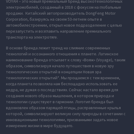
VOYAH – это новый премиальный бренд высокотехнологичных
электромобилей, созданный в 2018 с фокусом на глобальные
продажи. Китайский автопроизводитель DongFeng Motor
Corporation, базируясь на своем 53-летнем опыте в
автомобилестроении, открыл новое подразделение с целью
перезапустить и возглавить направление премиального
транспорта на электротяге.
В основе бренда лежит тренд на слияние современных
технологий и осознанного отношения к планете. Латинское
наименование бренда отсылает к слову «Вояж» (Voyage), таким
образом, символизируя начало путешествия в новую эру
технологических открытий в концепции Новая эра
технологических открытий*. Мы прощаемся с тем временем,
когда планета позволяла нам беспощадно использовать ее
недра, не думая о последствиях. Сейчас настало время для
создания нового образа мышления, в котором природа и
технологии существуют в гармонии. Логотип бренда был
вдохновлен образом парящей птицы, расправленные крылья
которой, символизируют великую силу природы в сочетании с
инновационными технологиями, призванными задать новое
измерение жизни в мире будущего.