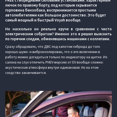
FREE c гибридными силовыми установками. Характерный
лючок по правому борту, под которым скрывается
горловина бензобака, воспринимается простыми
автолюбителями как большое достоинство. Это будет
самый мощный и быстрый Voyah вообще.
Но насколько он реально круче в сравнении с чисто
электрическим собратом? Именно это я решил выяснить
по горячим следам, обменявшись машинами с коллегами.
Сразу обрадовало, что ДВС под капотом гибрида до того
хорошо шумо- и виброизолирован, что о его включении в
работу можно догадаться только по индикатору на щитке. Из
салона на слух отличить PHEV-версию от EV вообще сложно:
акустическая атмосфера внутри одинаковая. Но на этом
сходство заканчивается.