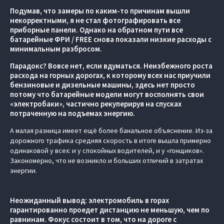
Подумав, что замеры по каким-то причинам вышли
некорректными, я не стал фотографировать все
приборные панели. Однако на обратном пути все
батарейные ФРИ / FREE снова показали низкие расходы с
минимальным разбросом.
Парадокс? Вовсе нет, если вдуматься. Неизбежного роста
расхода на горных дорогах, к которому всех нас приучили
бензиновые и дизельные машины, здесь нет просто
потому что батарейные модели могут восполнять свои
«электробаки», частично рекуперируя на спусках
потраченную на подъемах энергию.
А малая разница имеет ещё более банальное объяснение. Из-за
дорожного трафика средняя скорость в итоге вышла примерно
одинаковой у всех: и у спокойных водителей, и у «гонщиков».
Закономерно, что не возникло и больших отличий в затратах
энергии.
Неожиданный вывод: электромобиль в горах
гарантированно проедет дистанцию не меньшую, чем по
равнинам. Фокус состоит в том, что на дороге с