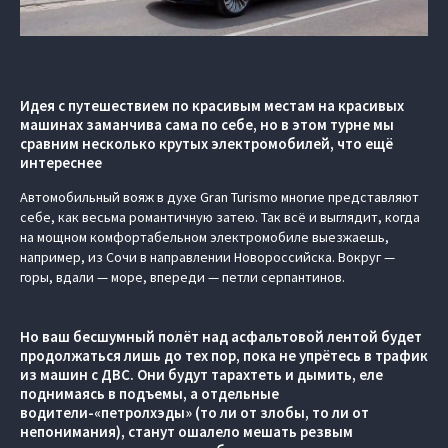
Идея с путешествием по красивым местам на красивых
машинах заманчива сама по себе, но в этом турне мы
сравним несколько крутых электромобилей, что ещё
интереснее
Автомобильный вояж в духе Gran Turismo многие представляют
себе, как весьма романтичную затею. Так всё и выглядит, когда
на мощном комфортабельном электромобиле выезжаешь,
например, из Сочи в направлении Новороссийска. Вокруг —
горы, вдали — море, впереди — петли серпантинов.
Но ваш бесшумный полёт над асфальтовой лентой будет
продолжаться лишь до тех пор, пока не упрётесь в трафик
из машин с ДВС. Они будут тарахтеть и дымить, еле
поднимаясь в подъемы, а отдельные
водители-«петролхэды» (то ли от злобы, то ли от
непонимания), станут ошалело мешать резвым