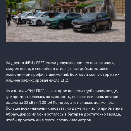
На другом ФРИ / FREE ехали девушки, причём они катались,
скорее всего, в спокойном стиле (в настройках остался
экономичный профиль движения). Бортовой компьютер на их
машине зафиксировал число 21,2.
Ну а в том ФРИ / FREE, на котором коллеги «дубасили» везде,
где предоставлялась возможность, показатели лишь немного
вышли за 22 кВт·ч/100 км! По идее, этот экипаж должен был
больше всех «нажечь» киловатт, но даже и у них по прибытию в
Абрау-Дюрсо из Сочи осталось в батарее достаточно заряда,
чтобы проехать ещё почти сотню километров.