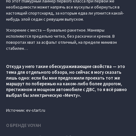
Но этот гламурный лайнер первого класса при первой же
необходимости может напрячь все мускулы и обернуться в
настоящий спортснаряд, за которым едва ли угонится какой-
нибудь злой седан с ревущим выпуском.
Ускорение с места — буквально ракетное. Маневры
исполняются предельно четко, без раскачки и кренов. В
поворотах хват за асфальт отличный, на пределе минивэн
стабилен…
Откуда у него такие обескураживающие свойства — это
тема для отдельного обзора, но сейчас я могу сказать
лишь одно: если бы мне предложили проехать тот же
маршрут по побережью на каком-либо более дорогом,
престижном и мощном автомобиле с ДВС, то я всё равно
выбрал бы электрическую «Мечту».
Источник: ev-start.ru
О БРЕНДЕ VOYAH