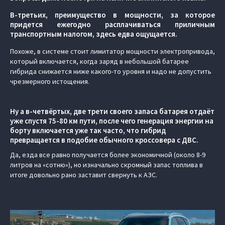
В-третьих, преимущество в мощности, за которое
придется ежегодно расплачиваться приличным
транспортным налогом, здесь едва ощущается.
Похоже, в системе стоит лимитатор мощности электропривода,
который включается, когда заряд в небольшой батарее
гибрида снижается ниже какого-то уровня и надо не допустить
чрезмерного истощения.
Ну а в-четвёртых, две трети своего запаса батарея отдаёт
уже спустя 75-80 км пути, после чего генерация энергии на
борту включается уже так часто, что гибрид
превращается в подобие обычного кроссовера с ДВС.
Да, езда все равно получается более экономичной (около 8-9
литров на «сотню»), но изначально скромный запас топлива в
итоге довольно рано заставит свернуть к АЗС.