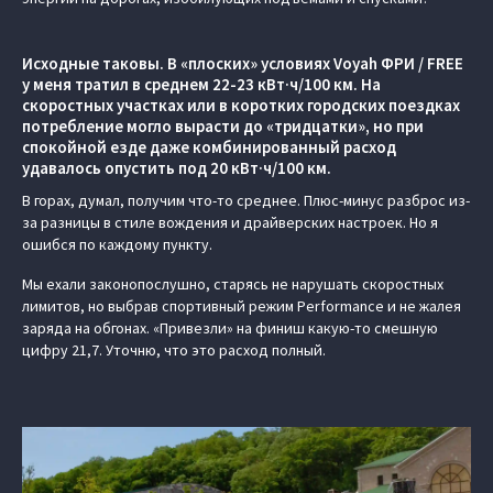
Исходные таковы. В «плоских» условиях Voyah ФРИ / FREE
у меня тратил в среднем 22-23 кВт·ч/100 км. На
скоростных участках или в коротких городских поездках
потребление могло вырасти до «тридцатки», но при
спокойной езде даже комбинированный расход
удавалось опустить под 20 кВт·ч/100 км.
В горах, думал, получим что-то среднее. Плюс-минус разброс из-
за разницы в стиле вождения и драйверских настроек. Но я
ошибся по каждому пункту.
Мы ехали законопослушно, старясь не нарушать скоростных
лимитов, но выбрав спортивный режим Performance и не жалея
заряда на обгонах. «Привезли» на финиш какую-то смешную
цифру 21,7. Уточню, что это расход полный.