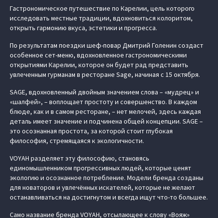
Гастрономическое путешествие по Карелии, цель которого
исследовать местные традиции, вдохновиться колоритом,
открыть гармонию вкуса, эстетики и прогресса.
По результатам поездки шеф-повар Дмитрий Голенин создаст
особенное сет-меню, вдохновленное гастрономическими
открытиями Карелии, которое он будет рад представить
увлеченным гурманам в ресторане Sage, начиная с 15 октября.
SAGE, вдохновленный двойным значением слова – «мудрец» и
«шалфей», – воплощает простоту и совершенство. В каждом
блюде, как и в самом ресторане, – нет мелочей, здесь каждая
деталь имеет значение и подчинена общей концепции. SAGE –
это осознанная простота, за которой стоит глубокая
философия, стремящаяся к экологичности.
VOYAH разделяет эту философию, становясь
единомышленником прогрессивных людей, которые ценят
экологию и осознанное потребление. Модели бренда созданы
для новаторов и увлечённых искателей, которые не желают
останавливаться на достигнутом и всегда ищут что-то большее.
Само название бренда VOYAH, отсылающее к слову «Вояж»