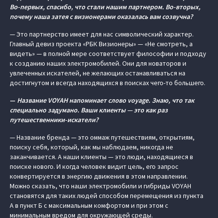
Во-первых, спасибо, что стали нашим партнером. Во-вторых,
почему наша затея с визионерами оказалась вам созвучна?
— Это партнерство имеет для нас символический характер.
Главный девиз проекта «РБК Визионеры» — «Не смотреть, а
видеть» — в полной мере соответствует философии и подходу
к созданию наших электромобилей. Они для новаторов и
увлеченных искателей, не желающих останавливаться на
достигнутом и всегда находящихся в поисках чего-то большего.
—
Название VOYAH напоминает слово voyage. Знаю, что так
специально задумано. Ваши клиенты — это как раз
путешественники-искатели?
— Название бренда — это оммаж путешествиям, открытиям,
поиску себя, который, как мы наблюдаем, никогда не
заканчивается. А наши клиенты — это люди, находящиеся в
поиске нового. И когда человек видит цель, его запрос
конвертируется в энергию движения в этом направлении.
Можно сказать, что наши электромобили и гибриды VOYAH
становятся для таких людей способом перемещения из пункта
A в пункт Б с максимальным комфортом и при этом с
минимальным вредом для окружающей среды.