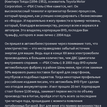
(Киитиро Тоёда (1894–1952), основатель Toyota Motor
Corporation. — «РБК Стиль») Мне кажется, нет. Он
высококлассный технолог и организатор бизнес-процессов,
который придумал, как успешно конкурировать с бизнесменами
из «Форда». И параллельно я могу привести в пример человека,
который, благодаря визионерству, рискнул всем и ворвался в
автопром. Это владелец корпорации BYD, господин Ван
Чуаньфу, которого я знаю лично с 2004 года.
Он пришел в автомобилестроение через понимание того, что
электричество — это несправедливо забытый источник
энергии для машин. Ведь еще в конце XIX века электромобили
производились в большем количестве, чем ДВС (двигатели
внутреннего сгорания. — «РБК Стиль»). В 2003 году BYD купили
автомобильную фабрику в районе Шеньчженя, при этом занимая
50% мирового рынка поставок батарей для смартфонов,
ноутбуков и подобных гаджетов. Тогда некоторые профильные
российские издания писали, что автомобиль BYD Flyer сделан
«из отходов аккумуляторов». И вот прошло 20 лет. Корпорация
стоит более $100 млрд, занимает первое место по объему
производства в Китае, пройдя этот путь всего за последние
три-четыре года, прошедшие с момента появления
литийионных батарей. Вот для меня это пример визионерства в