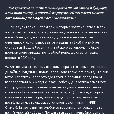
— Мы трактуем понятие визионерства не как взгляд в будущее,
а как иной взгляд, отличный от других. VOYAH в этом смысле —
автомобиль для людей с особым взглядом?
— Наша аудитория — это люди, которые хотят меняться, в том
числе они готовы тратить деньги на условный риск, перейти на
новый бренд и довериться ему. Для них изначально не
очевидно, что, условно, завтра машина за 8–10 млн руб. не
сломается. Ведь в России у китайского автопрома не было
премиального имиджа, по крайней мере, до старта наших
продаж в 2023 году.
VOYAH покупают те, кому настолько нравятся новые технологии,
дизайн, ощущения и новизна пользовательского опыта, что они
готовы тратить на все это достаточно большие средства. И
впоследствии они могут сказать себе: «Да, я отличаюсь от тех,
кто традиционно покупает машины на двигателе внутреннего
сгорания». Есть понятие «черный лебедь» (событие, которое
изначально кажется редким и труднопрогнозируемым, но
постфактум часто оказывается вполне логичным. — «РБК
Стиль»). Так вот, для автомобилестроения электрокар — это
некий «черный лебедь». Появляются вдруг люди, бизнесмены,