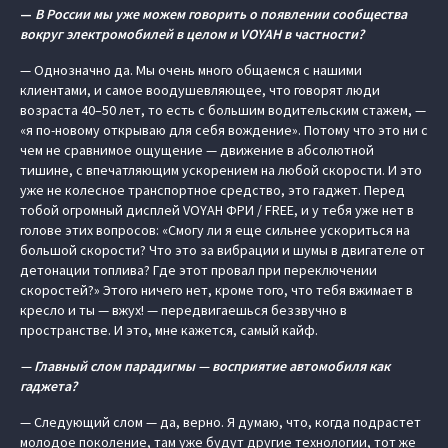
—
В России мы уже можем говорить о появлении сообщества
вокруг электромобилей в целом и VOYAH в частности?
— Однозначно да. Мы очень много общаемся с нашими
клиентами, и самое воодушевляющее, что говорят люди
возраста 40–50 лет, то есть с большим водительским стажем, —
«я по-новому открываю для себя вождение». Потому что это ни с
чем не сравнимое ощущение — движение в абсолютной
тишине, с впечатляющим ускорением на любой скорости. И это
уже не колесное транспортное средство, это гаджет. Перед
тобой огромный дисплей VOYAH ФРИ / FREE, и у тебя уже нет в
голове этих вопросов: «Смогу ли я еще сильнее ускориться на
большой скорости? Что это за вибрации и шумы в двигателе от
детонации топлива? Где этот провал при переключении
скоростей?» Этого ничего нет, кроме того, что тебя вжимает в
кресло и ты — вжух! — передвигаешься беззвучно в
пространстве. И это, мне кажется, самый кайф.
— Главный слом парадигмы — восприятие автомобиля как
гаджета?
— Следующий слом — да, верно. Я думаю, что, когда подрастет
молодое поколение, там уже будут другие технологии, тот же