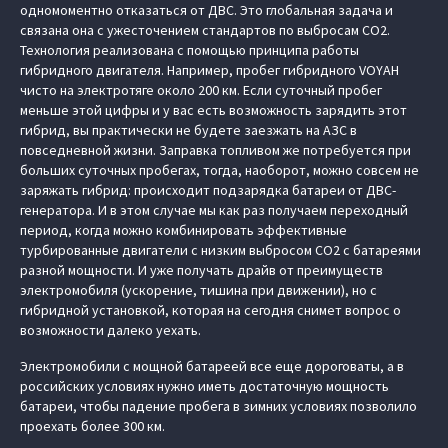
одномоментно отказаться от ДВС. Это глобальная задача и
связана она с ужесточением стандартов по выбросам СО2.
Технология реализована с помощью принципа работы
гибридного двигателя. Например, пробег гибридного VOYAH
чисто на электротяге около 200 км. Если суточный пробег
меньше этой цифры и у вас есть возможность зарядить этот
гибрид, вы практически не будете заезжать на АЗС в
повседневной жизни. Заправка топливом же потребуется при
больших суточных пробегах, тогда, наоборот, можно совсем не
заряжать гибрид: происходит подзарядка батареи от ДВС-
генератора. И в этом случае мы как раз получаем переходный
период, когда можно комбинировать эффективные
турбированные двигатели с низким выбросом CO2 с батареями
разной мощности. И уже получать драйв от преимуществ
электромобиля (ускорение, тишина при движении), но с
гибридной установкой, которая на сегодня снимет вопрос о
возможности далеко уехать.
Электромобили с мощной батареей все еще дороговаты, а в
российских условиях нужно иметь достаточную мощность
батареи, чтобы падение пробега в зимних условиях позволило
проехать более 300 км.