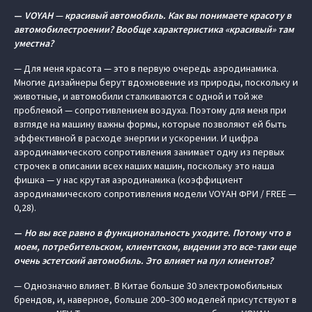
—
VOYAH — красивый автомобиль. Как вы понимаете красоту в
автомобилестроении? Вообще характеристика «красивый» там
уместна?
— Для меня красота — это в первую очередь аэродинамика.
Многие дизайнеры берут вдохновение из природы, поскольку и
животные, и автомобили сталкиваются с одной и той же
проблемой — сопротивлением воздуха. Поэтому для меня при
взгляде на машину важны формы, которые позволяют ей быть
эффективной в расходе энергии и ускорении. И цифра
аэродинамического сопротивления занимает одну из первых
строчек в описании всех наших машин, поскольку это наша
фишка — у нас крутая аэродинамика (коэффициент
аэродинамического сопротивления модели VOYAH ФРИ / FREE —
0,28).
—
Но вы все равно в функциональность уходите. Потому что в
моем, потребительском, клиентском, видении это все-таки еще
очень эстетский автомобиль. Это влияет на пул клиентов?
— Однозначно влияет. В Китае больше 30 электромобильных
брендов, и, наверное, больше 200–300 моделей присутствуют в