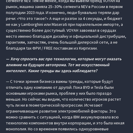
сегменте NEV. Тем не менее, когда мы вывели бренд VOYAH на
рынок, машина заняла 25–30% сегмента NEV в России в первом
полугодии 2023 года. И конечно, люди буквально теряли дар
речи: «Что это такое?» А еще и разгон за 4 секунды, и бюджет
не как у Lamborghini или Maserati при параллельном импорте, а
существенно более доступный. VOYAH завоевал в сердцах
место именно благодаря дизайну и официальной дистрибуции,
гарантиям, запчастям, очень большой дилерской сети, а не
благодаря tax ФРИ / FREE поставкам из Киргизии.
—
Хочу спросить вас про технологии, которые могут оказать
влияние на будущее автопрома. Тот же искусственный
интеллект. Какие тренды вы здесь наблюдаете?
— С точки зрения бизнеса важны тренды, которые будут
отличать одну компанию от другой. Пока BYD и Tesla были
основными игроками рынка, проблем у них было гораздо
меньше. Но сейчас мы видим, что количество игроков растет
чуть ли ни в геометрической прогрессии. Исчезают
ограничивающие развитие электромобилей факторы. Это
можно сравнить с ситуацией, когда IBM аккумулировала всю
технологию компонентов внутри корпорации, и это была некая
монополия. Но со временем появились одноуровневые