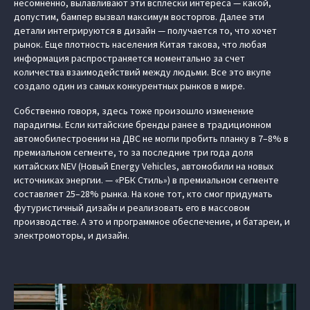
несомненно, вылавливают эти всплески интереса — какой,
допустим, бампер вызвал максимум восторгов. Далее эти
детали интегрируются в дизайн — получается то, что хочет
рынок. Еще плотность населения Китая такова, что любая
информация распространяется моментально за счет
количества взаимодействий между людьми. Все это вкупе
создало один из самых конкурентных рынков в мире.
Собственно говоря, здесь тоже произошло изменение
парадигмы. Если китайские бренды ранее в традиционном
автомобилестроении на ДВС не могли пробить планку в 7–8% в
премиальном сегменте, то за последние три года доля
китайских NEV (Новый Energy Vehicles, автомобили на новых
источниках энергии. — «РБК Стиль») в премиальном сегменте
составляет 25–28% рынка. На коне тот, кто смог придумать
футуристичный дизайн и реализовать его в массовом
производстве. А это и программное обеспечение, и батареи, и
электромоторы, и дизайн.