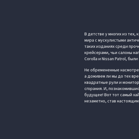
В детстве у многих из тех,
мира с мускулистыми античн
таких изданиях среди проч
крейсерами, чьи салоны на
Corolla и Nissan Patrol, бы
Не обремененные насмотрен
а доживем ли мы до тех вр
квадратные рули и монитор
сгорания. И, познакомившис
будущее! Вот тот самый ха
незаметно, став настоящим