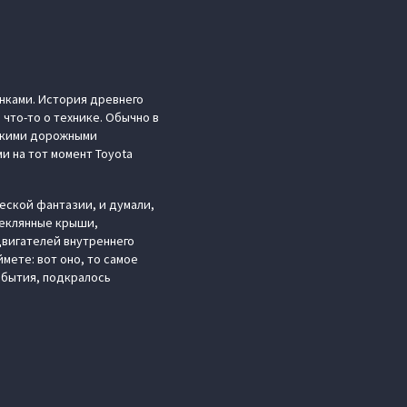
инками. История древнего
 что-то о технике. Обычно в
нскими дорожными
и на тот момент Toyota
еской фантазии, и думали,
теклянные крыши,
двигателей внутреннего
ймете: вот оно, то самое
обытия, подкралось