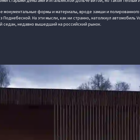
кими старыми деньгами и итальянской дольче витой, но такой теплый 
е монументальные формы и материалы, вроде замши и полированного 
з Поднебесной. На эти мысли, как ни странно, натолкнул автомобиль V
й седан, недавно вышедший на российский рынок.