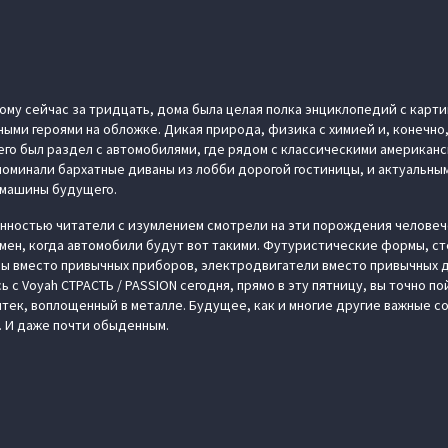
 кому сейчас за тридцать, дома была целая полка энциклопедий с карт
ыми героями на обложке. Дикая природа, физика с химией и, конечно,
его был раздел с автомобилями, где рядом с классическими америка
поминали бархатные диваны из лобби дорогой гостиницы, и актуальным
ли машины будущего.
ностью читатели с изумлением смотрели на эти порождения человеч
емен, когда автомобили будут вот такими. Футуристические формы, с
ы вместо привычных приборов, электродвигатели вместо привычных 
ь с Voyah СТРАСТЬ / PASSION сегодня, прямо в эту пятницу, вы точно по
йтек, воплощенный в металле. Будущее, как и многие другие важные с
. И даже почти обыденным.