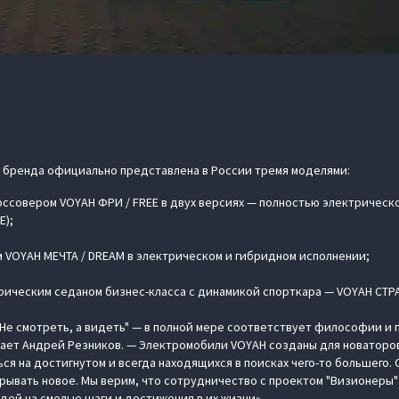
 бренда официально представлена в России тремя моделями:
ссовером VOYAH ФРИ / FREE в двух версиях — полностью электрическо
E);
VOYAH МЕЧТА / DREAM в электрическом и гибридном исполнении;
ическим седаном бизнес-класса с динамикой спорткара — VOYAH СТРА
"Не смотреть, а видеть" — в полной мере соответствует философии и
ает Андрей Резников. — Электромобили VOYAH созданы для новаторов
ся на достигнутом и всегда находящихся в поисках чего-то большего.
рывать новое. Мы верим, что сотрудничество с проектом "Визионеры"
ей на смелые шаги и достижения в их жизни».