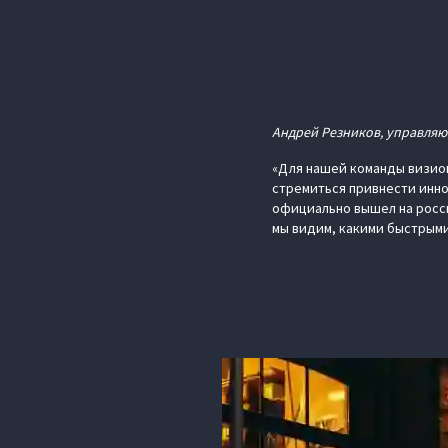
Андрей Резников, управля
«Для нашей команды визио
стремиться привнести инно
официально вышел на росси
мы видим, какими быстрыми