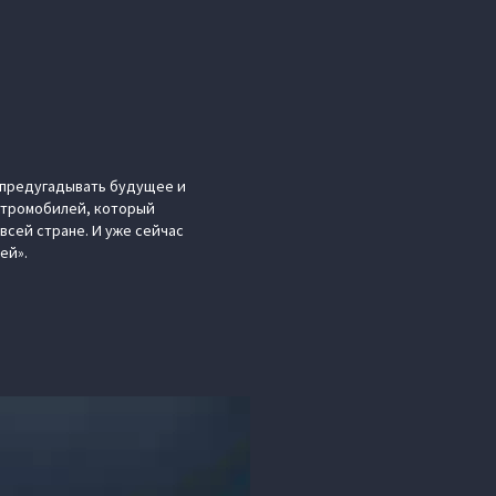
 предугадывать будущее и
ектромобилей, который
сей стране. И уже сейчас
ей».