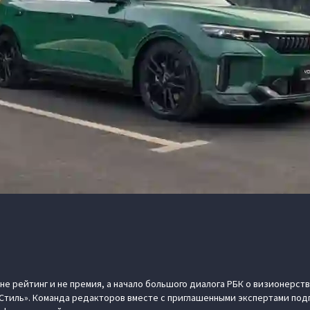
е рейтинг и не премия, а начало большого диалога РБК о визионерстве
 Стиль». Команда редакторов вместе с приглашенными экспертами под