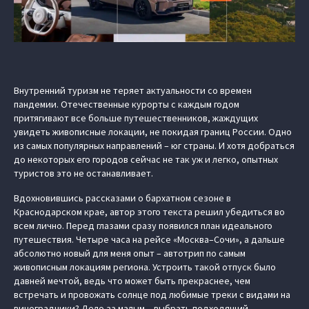
Внутренний туризм не теряет актуальности со времен
пандемии. Отечественные курорты с каждым годом
притягивают все больше путешественников, жаждущих
увидеть живописные локации, не покидая границ России. Одно
из самых популярных направлений – юг страны. И хотя добраться
до некоторых его городов сейчас не так уж и легко, опытных
туристов это не останавливает.
Вдохновившись рассказами о бархатном сезоне в
Краснодарском крае, автор этого текста решил убедиться во
всем лично. Перед глазами сразу появился план идеального
путешествия. Четыре часа на рейсе «Москва–Сочи», а дальше
абсолютно новый для меня опыт – автотрип по самым
живописным локациям региона. Устроить такой отпуск было
давней мечтой, ведь что может быть прекраснее, чем
встречать и провожать солнце под любимые треки с видами на
виноградники? Дело за малым – выбрать подходящий