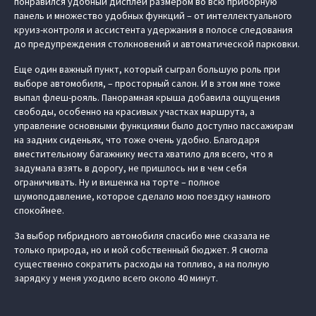
понравился удобный дисплей размером во всю приборную
панель и множество удобных функций – от интеллектуального
круиз-контроля и ассистента удержания в полосе следования
до предупреждения столкновений и автоматической парковки.
Еще один важный пункт, который сыграл большую роль при
выборе автомобиля, – просторный салон. И в этом мне тоже
выпал флеш-рояль. Панорамная крыша добавила ощущения
свободы, особенно на красивых участках маршрута, а
управление основными функциями было доступно пассажирам
на задних сиденьях, что тоже очень удобно. Благодаря
вместительному багажнику места хватило для всего, что я
задумала взять в дорогу, не пришлось ни в чем себя
ограничивать. Ну и вишенка на торте – полное
шумоподавление, которое сделало мою поездку намного
спокойнее.
За выбор гибридного автомобиля спасибо мне сказала не
только природа, но и мой собственный бюджет. Я смогла
существенно сократить расходы на топливо, а на полную
зарядку у меня уходило всего около 40 минут.